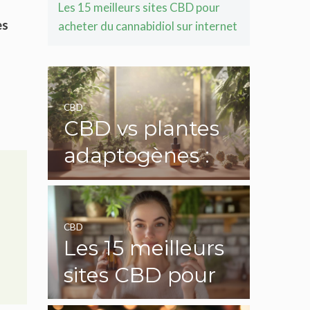
Les 15 meilleurs sites CBD pour
es
acheter du cannabidiol sur internet
CBD
CBD vs plantes
adaptogènes :
quelle solution
est la plus
CBD
efficace ?
Les 15 meilleurs
sites CBD pour
acheter du