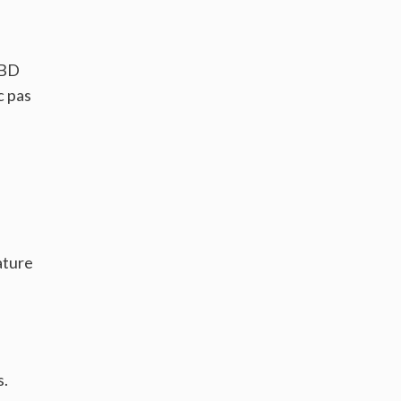
CBD
c pas
ature
s.