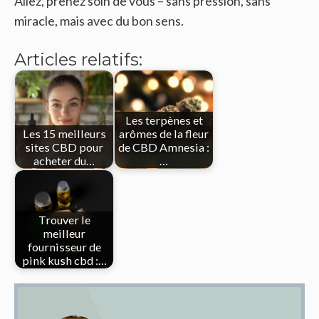
Allez, prenez soin de vous – sans pression, sans
miracle, mais avec du bon sens.
Articles relatifs:
Les terpènes et
Les 15 meilleurs
arômes de la fleur
sites CBD pour
de CBD Amnesia :
acheter du…
…
Trouver le
meilleur
fournisseur de
pink kush cbd :…