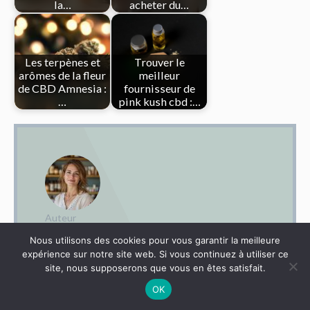
la…
acheter du…
Les terpènes et
Trouver le
arômes de la fleur
meilleur
de CBD Amnesia :
fournisseur de
…
pink kush cbd :…
Auteur
Lucie
Nous utilisons des cookies pour vous garantir la meilleure
expérience sur notre site web. Si vous continuez à utiliser ce
Pharmacienne à Nantes, je me suis
site, nous supposerons que vous en êtes satisfait.
passionnée pour le CBD en cherchant
OK
une alternative douce au stress des